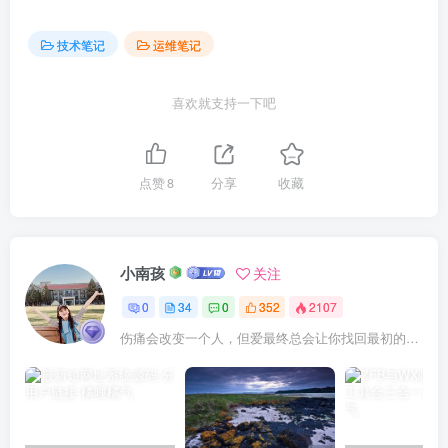
技术笔记
运维笔记
喜欢就支持一下吧
点赞
8
分享
收藏
小南孩
关注
0
34
0
352
2107
伤痛会改变一个人，但爱最终总会让你找回最初的自己