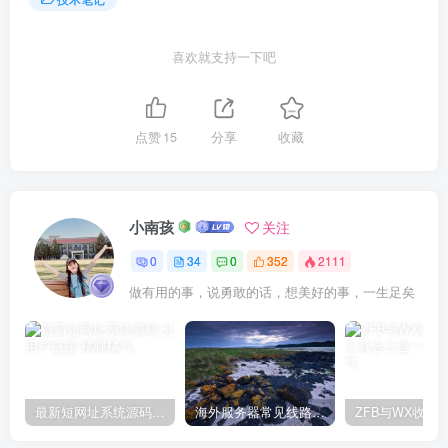
喜欢就支持一下吧
点赞
15
分享
收藏
小南孩
关注
0
34
0
352
2111
做有用的事，说勇敢的话，想美好的事，一生足矣
最新短网址系统源码 分用户链接
海外服务器常见线路对比