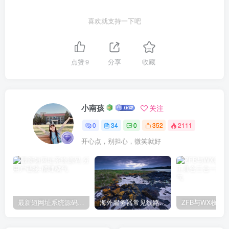
喜欢就支持一下吧
点赞
9
分享
收藏
小南孩
关注
0
34
0
352
2111
开心点，别担心，微笑就好
最新短网址系统源码 分用户链接
海外服务器常见线路对比